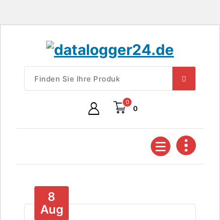
Springe
zum
Inhalt
smart solutions
0
0
8
Aug